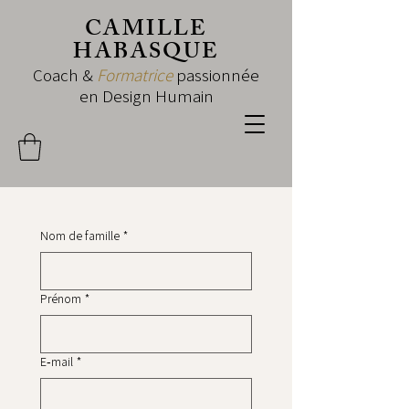
CAMILLE
HABASQUE
Coach &
Formatrice
passionnée
en Design Humain
Nom de famille
*
Prénom
*
E‑mail
*