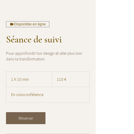
Disponible en ligne
Séance de suivi
Pour approfondir ton design et aller plus loin
dans ta transformation
110
euros
1 h 10 min
1
110 €
1
0
En visioconférence
m
i
n
Réserver