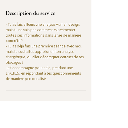
Description du service
- Tu as fais ailleurs une analyse Human design,
mais tu ne sais pas comment expérimenter
toutes ces informations dans la vie de manière
concrète ?
- Tu as déjà fais une première séance avec moi,
mais tu souhaites approfondir ton analyse
énergétique, ou aller décortiquer certains de tes
blocages ?
Je t'accompagne pour cela, pendant une
1h/1h15, en répondant à tes questionnements
de manière personnalisé.
Politique d'annulation
Pour annuler ou reprogrammer votre séance,
merci de me contacter 24h à l'avance.